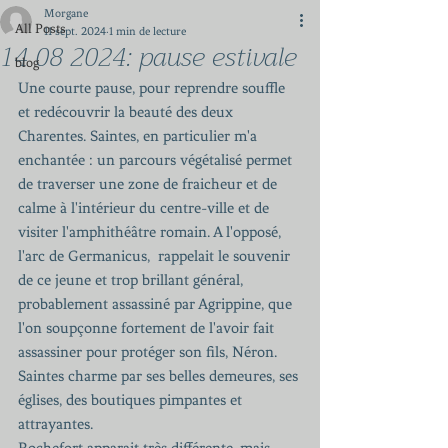
Morgane
All Posts
11 sept. 2024
1 min de lecture
14 08 2024: pause estivale
blog
Une courte pause, pour reprendre souffle 
et redécouvrir la beauté des deux 
Charentes. Saintes, en particulier m'a 
enchantée : un parcours végétalisé permet 
de traverser une zone de fraicheur et de 
calme à l'intérieur du centre-ville et de 
visiter l'amphithéâtre romain. A l'opposé, 
l'arc de Germanicus,  rappelait le souvenir 
de ce jeune et trop brillant général, 
probablement assassiné par Agrippine, que 
l'on soupçonne fortement de l'avoir fait 
assassiner pour protéger son fils, Néron. 
Saintes charme par ses belles demeures, ses 
églises, des boutiques pimpantes et 
attrayantes. 
Rochefort apparait très différente, mais 