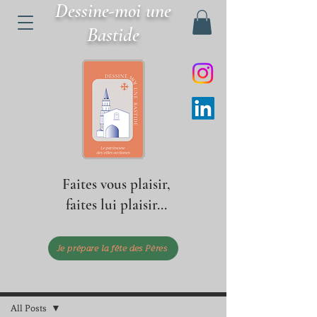
Dessine-moi une
Bastide
Faites vous plaisir,
faites lui plaisir...
Je prépare la fête des Pères
Post
All Posts