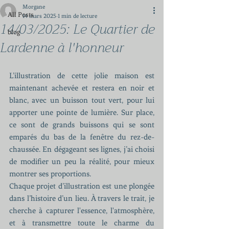
Morgane
All Posts
14 mars 2025
1 min de lecture
14/03/2025: Le Quartier de
blog
Lardenne à l'honneur
L’illustration de cette jolie maison est 
maintenant achevée et restera en noir et 
blanc, avec un buisson tout vert, pour lui 
apporter une pointe de lumière. Sur place, 
ce sont de grands buissons qui se sont 
emparés du bas de la fenêtre du rez-de-
chaussée. En dégageant ses lignes, j’ai choisi 
de modifier un peu la réalité, pour mieux 
montrer ses proportions.
Chaque projet d’illustration est une plongée 
dans l’histoire d’un lieu. À travers le trait, je 
cherche à capturer l'essence, l'atmosphère, 
et à transmettre toute le charme du 