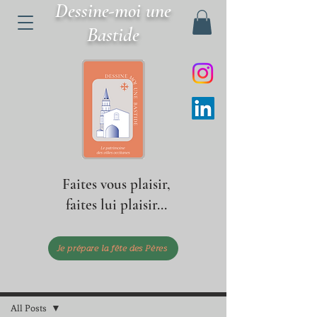
Dessine-moi une
Bastide
Faites vous plaisir,
faites lui plaisir...
Je prépare la fête des Pères
Post
All Posts