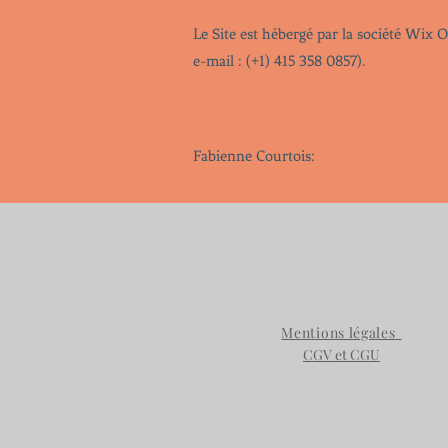
​Hébergement
Le Site est hébergé par la société Wix
e-mail : (+1) 415 358 0857).
Contacter
Par téléphone : (+3
Fabienne Courtois:
Mentions légales
CGV et CGU