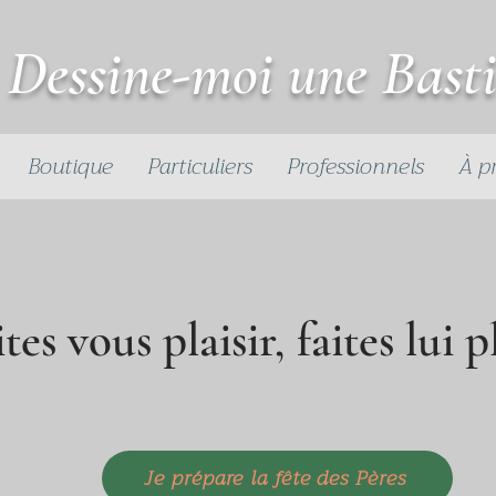
Dessine-moi une Bast
Boutique
Particuliers
Professionnels
À p
tes vous plaisir, faites lui pl
Je prépare la fête des Pères