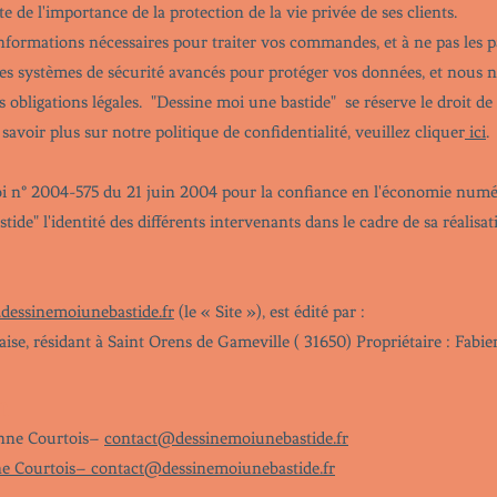
 de l'importance de la protection de la vie privée de ses clients.
informations nécessaires pour traiter vos commandes, et à ne pas les pa
 des systèmes de sécurité avancés pour protéger vos données, et nous
 obligations légales. "Dessine moi une bastide" se réserve le droit de 
avoir plus sur notre politique de confidentialité, veuillez cliquer
ici
.
i n° 2004-575 du 21 juin 2004 pour la confiance en l'économie numéri
tide" l'identité des différents intervenants dans le cadre de sa réalisat
essinemoiunebastide.fr
(le « Site »), est édité par :
ise, résidant à Saint Orens de Gameville ( 31650)​ Propriétaire : Fabi
on
nne Courtois–
contact@
dessinemoiunebastide.fr
e Courtois– contact@dessinemoiunebastide.fr