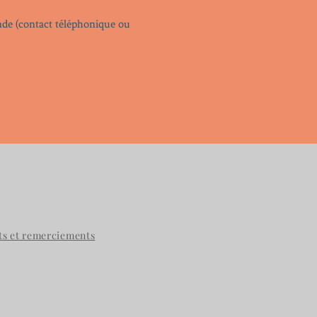
ande (contact téléphonique ou
ts et remerciements