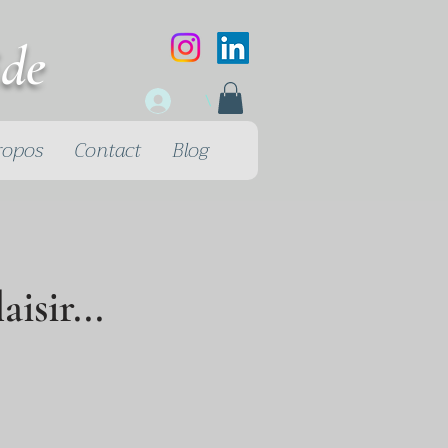
ide
\
ropos
Contact
Blog
aisir...