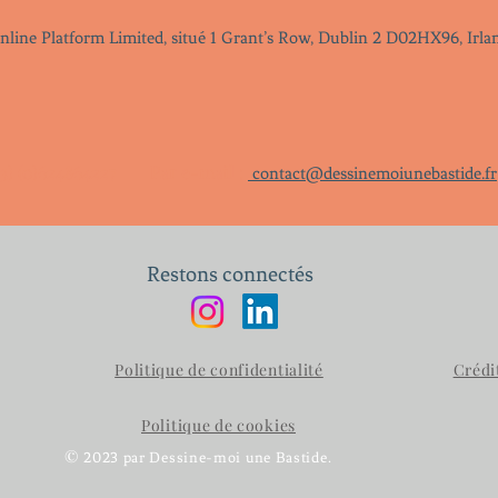
 Online Platform Limited, situé 1 Grant’s Row, Dublin 2 D02HX96, Irl
3) (0)624864227
Par e-mail :
contact@
dessinemoiunebastide.fr
Restons connectés
Politique de confidentialité
Crédi
Politique de cookies
©
2023 par Dessine-moi une Bastide.